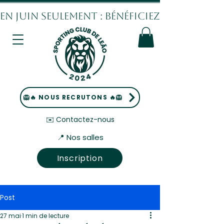
EN JUIN SEULEMENT : BÉNÉFICIEZ DE 10% DE
🦁🔥 NOUS RECRUTONS 🔥🦁
✉️ Contactez-nous
📍 Nos salles
Inscription
Post
27 mai
1 min de lecture