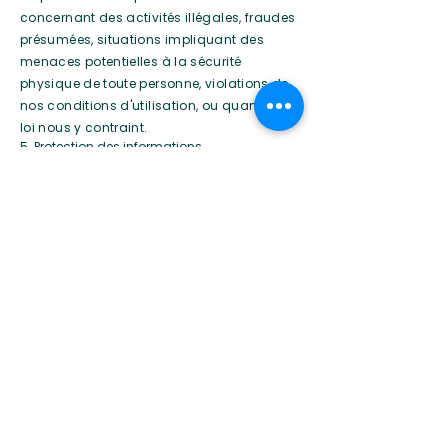
concernant des activités illégales, fraudes
présumées, situations impliquant des
menaces potentielles à la sécurité
physique de toute personne, violations de
nos conditions d'utilisation, ou quand la
loi nous y contraint.
5. Protection des informations
Notre site internet est sécurisé, toutes les
informations transmises en ligne sont
chiffrées et assurées par un certificat SSL
de dernière génération. Nous protégeons
également vos informations hors ligne.
Seuls les collaborateurs qui ont besoin
d'effectuer un travail spécifique ont accès
aux informations personnelles. Les
ordinateurs et serveurs utilisés pour stocker
des informations personnelles sont
conservés dans un environnement
sécurisé.
6. Suppression de vos informations
Vous pouvez à n'importe quel moment