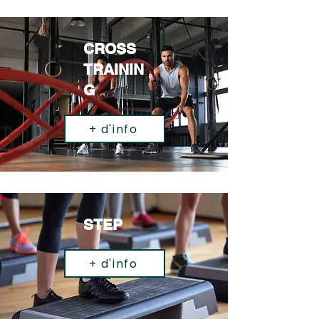
CROSS
TRAININ
G
+ d'info
STEP
+ d'info