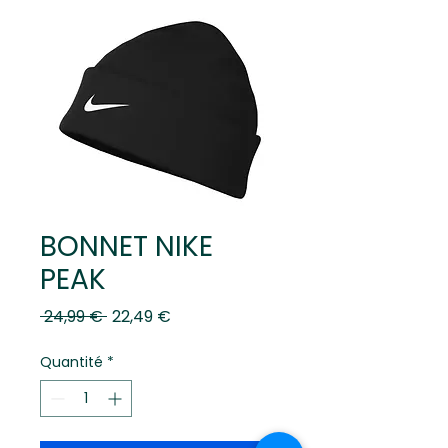
BONNET NIKE
PEAK
Prix
Prix
 24,99 € 
22,49 €
original
promotionnel
Quantité
*