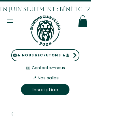
EN JUIN SEULEMENT : BÉNÉFICIEZ DE 10% DE
🦁🔥 NOUS RECRUTONS 🔥🦁
✉️ Contactez-nous
📍 Nos salles
Inscription