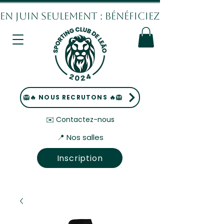
EN JUIN SEULEMENT : BÉNÉFICIEZ DE 10% DE
🦁🔥 NOUS RECRUTONS 🔥🦁
✉️ Contactez-nous
📍 Nos salles
Inscription