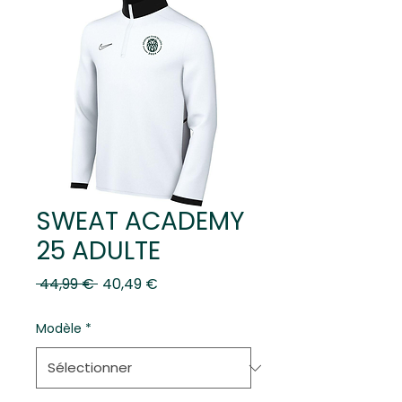
SWEAT ACADEMY
25 ADULTE
Prix
Prix
 44,99 € 
40,49 €
original
promotionnel
Modèle
*