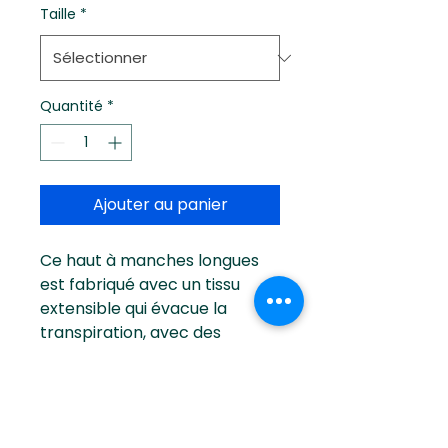
Taille
*
Quantité
*
Ajouter au panier
Ce haut à manches longues
est fabriqué avec un tissu
extensible qui évacue la
transpiration, avec des
panneaux latéraux en mesh,
aidant à garder les joueurs au
sec et à l'aise sur le terrain et
en dehors. Ce produit est