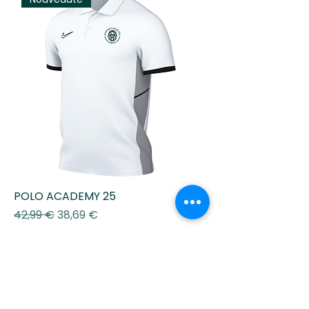
POLO ACADEMY 25
Prix original
Prix promotionnel
42,99 €
38,69 €
Ajouter au panier